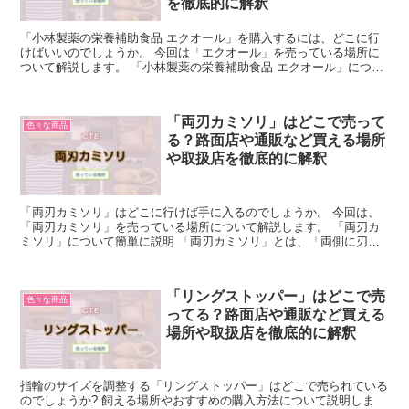
を徹底的に解釈
「小林製薬の栄養補助食品 エクオール」を購入するには、どこに行
けばいいのでしょうか。 今回は「エクオール」を売っている場所に
ついて解説します。 「小林製薬の栄養補助食品 エクオール」につい
て簡単に説明 小林製薬の「エクオール」は、発酵大豆イ...
「両刃カミソリ」はどこで売って
色々な商品
る？路面店や通販など買える場所
や取扱店を徹底的に解釈
「両刃カミソリ」はどこに行けば手に入るのでしょうか。 今回は、
「両刃カミソリ」を売っている場所について解説します。 「両刃カ
ミソリ」について簡単に説明 「両刃カミソリ」とは、「両側に刃の
ついたカミソリ」のことです。 1枚の金属板の両端に刃を...
「リングストッパー」はどこで売
色々な商品
ってる？路面店や通販など買える
場所や取扱店を徹底的に解釈
指輪のサイズを調整する「リングストッパー」はどこで売られている
のでしょうか? 飼える場所やおすすめの購入方法について説明しま