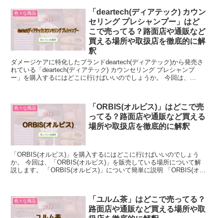
「deartech(ディアテック) カウン
色々な商品
セリング プレシャンプー」はど
こで売ってる？路面店や通販など
買える場所や取扱店を徹底的に解
釈
ダメージケアに特化したブランドdeartech(ディアテック)から発売さ
れている「deartech(ディアテック) カウンセリング プレシャンプ
ー」を購入するにはどこに行けばいいのでしょうか。 今回は、
「deartech(ディアテック) カ...
「ORBIS(オルビス)」はどこで売
色々な商品
ってる？路面店や通販など買える
場所や取扱店を徹底的に解釈
「ORBIS(オルビス)」を購入するにはどこに行けばいいのでしょう
か。 今回は、「ORBIS(オルビス)」を販売している場所について解
説します。 「ORBIS(オルビス)」について簡単に説明 「ORBIS(オル
ビス)」とは、株式会社ポーラ・...
「ユルム茶」はどこで売ってる？
色々な商品
路面店や通販など買える場所や取