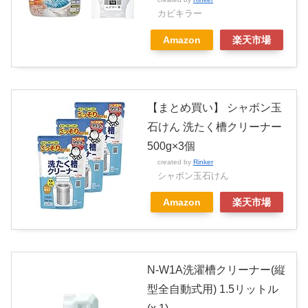
カビキラー
Amazon
楽天市場
【まとめ買い】 シャボン玉
石けん 洗たく槽クリーナー
500g×3個
created by
Rinker
シャボン玉石けん
Amazon
楽天市場
N-W1A洗濯槽クリーナー(縦
型全自動式用) 1.5リットル