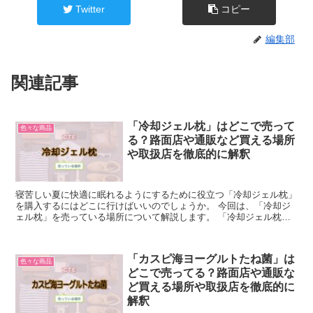
Twitter
コピー
編集部
関連記事
「冷却ジェル枕」はどこで売って
色々な商品
る？路面店や通販など買える場所
や取扱店を徹底的に解釈
寝苦しい夏に快適に眠れるようにするために役立つ「冷却ジェル枕」
を購入するにはどこに行けばいいのでしょうか。 今回は、「冷却ジ
ェル枕」を売っている場所について解説します。 「冷却ジェル枕」
について簡単に説明 「冷却ジェル枕」は、寝苦しい夜や熱...
「カスピ海ヨーグルトたね菌」は
色々な商品
どこで売ってる？路面店や通販な
ど買える場所や取扱店を徹底的に
解釈