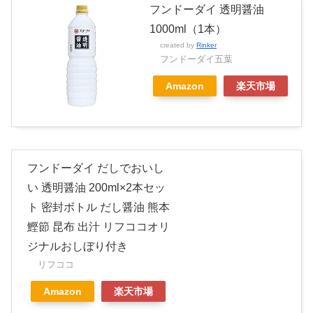
フンドーダイ 透明醤油
1000ml（1本）
created by
Rinker
フンドーダイ五葉
Amazon
楽天市場
フンドーダイ だしでおいし
い 透明醤油 200ml×2本セッ
ト 密封ボトル だし醤油 熊本
鰹節 昆布 出汁 リフココオリ
ジナルおしぼり付き
リフココ
Amazon
楽天市場