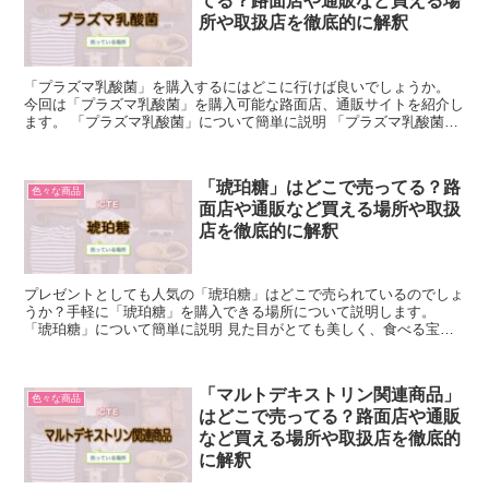
てる？路面店や通販など買える場
所や取扱店を徹底的に解釈
「プラズマ乳酸菌」を購入するにはどこに行けば良いでしょうか。
今回は「プラズマ乳酸菌」を購入可能な路面店、通販サイトを紹介し
ます。 「プラズマ乳酸菌」について簡単に説明 「プラズマ乳酸菌」
とは、健康な人の免疫機能の維持をサポートする乳酸菌の...
「琥珀糖」はどこで売ってる？路
色々な商品
面店や通販など買える場所や取扱
店を徹底的に解釈
プレゼントとしても人気の「琥珀糖」はどこで売られているのでしょ
うか？手軽に「琥珀糖」を購入できる場所について説明します。
「琥珀糖」について簡単に説明 見た目がとても美しく、食べる宝石
ともいわれる「琥珀糖」は寒天と砂糖で作るお菓子です。 煮...
「マルトデキストリン関連商品」
色々な商品
はどこで売ってる？路面店や通販
など買える場所や取扱店を徹底的
に解釈