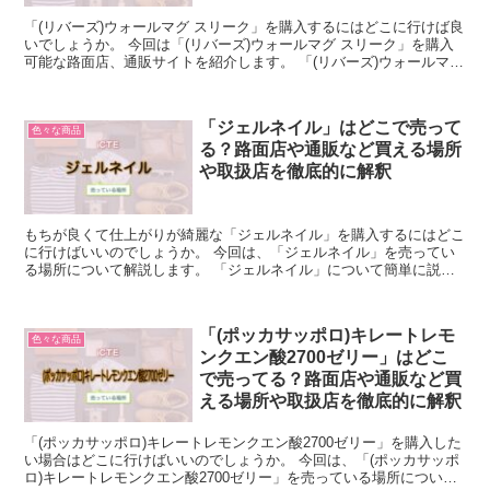
「(リバーズ)ウォールマグ スリーク」を購入するにはどこに行けば良
いでしょうか。 今回は「(リバーズ)ウォールマグ スリーク」を購入
可能な路面店、通販サイトを紹介します。 「(リバーズ)ウォールマグ
スリーク」について簡単に説明 「(リバー...
「ジェルネイル」はどこで売って
色々な商品
る？路面店や通販など買える場所
や取扱店を徹底的に解釈
もちが良くて仕上がりが綺麗な「ジェルネイル」を購入するにはどこ
に行けばいいのでしょうか。 今回は、「ジェルネイル」を売ってい
る場所について解説します。 「ジェルネイル」について簡単に説明
「ジェルネイル」は、合成樹脂を使ったもので、合成樹脂...
「(ポッカサッポロ)キレートレモ
色々な商品
ンクエン酸2700ゼリー」はどこ
で売ってる？路面店や通販など買
える場所や取扱店を徹底的に解釈
「(ポッカサッポロ)キレートレモンクエン酸2700ゼリー」を購入した
い場合はどこに行けばいいのでしょうか。 今回は、「(ポッカサッポ
ロ)キレートレモンクエン酸2700ゼリー」を売っている場所について