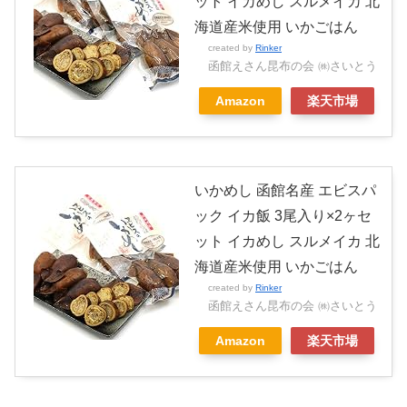
ット イカめし スルメイカ 北
海道産米使用 いかごはん
created by
Rinker
函館えさん昆布の会 ㈱さいとう
Amazon
楽天市場
いかめし 函館名産 エビスパ
ック イカ飯 3尾入り×2ヶセ
ット イカめし スルメイカ 北
海道産米使用 いかごはん
created by
Rinker
函館えさん昆布の会 ㈱さいとう
Amazon
楽天市場