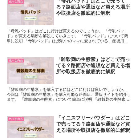
「母乳パッド」はどこで売って
色々な商品
る？路面店や通販など買える場所
や取扱店を徹底的に解釈
「母乳パッド」はどこに行けば買えるのでしょうか。 「母乳パッ
ド」が買える場所を解説していきます。 「母乳パッド」について簡
単に説明 「母乳パッド」は授乳中のママに愛されている、産後用の
パッドです。 赤ちゃんを出産した後の、ママのバスト周りを...
「雑穀麹の生酵素」はどこで売っ
色々な商品
てる？路面店や通販など買える場
所や取扱店を徹底的に解釈
「雑穀麹の生酵素」を購入するにはどこに行けば良いでしょうか。
今回は「雑穀麹の生酵素」を購入可能な路面店、通販サイトを紹介し
ます。 「雑穀麹の生酵素」について簡単に説明 「雑穀麹の生酵素」
とは、雑穀と麹という2つの健康食材を組み合わせたサプ...
「イニスフリーパウダー」はどこ
色々な商品
で売ってる？路面店や通販など買
える場所や取扱店を徹底的に解釈