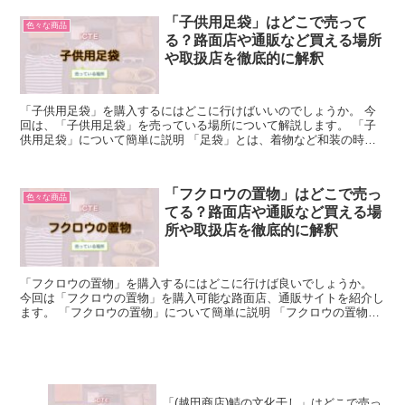
「子供用足袋」はどこで売って
色々な商品
る？路面店や通販など買える場所
や取扱店を徹底的に解釈
「子供用足袋」を購入するにはどこに行けばいいのでしょうか。 今
回は、「子供用足袋」を売っている場所について解説します。 「子
供用足袋」について簡単に説明 「足袋」とは、着物など和装の時に
履く和服用の靴下のことで一般的な靴下と違い草履が履ける...
「フクロウの置物」はどこで売っ
色々な商品
てる？路面店や通販など買える場
所や取扱店を徹底的に解釈
「フクロウの置物」を購入するにはどこに行けば良いでしょうか。
今回は「フクロウの置物」を購入可能な路面店、通販サイトを紹介し
ます。 「フクロウの置物」について簡単に説明 「フクロウの置物」
とは、フクロウの形をしたオブジェや飾り物のことを指し...
「(越田商店)鯖の文化干し」はどこで売っ