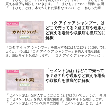
買える場所を解説していきます。 「こまひも」について簡単に説明
「こまひも」とは、木で作られた素朴なコマのこと。 ねじった紐が
付いているので、この紐をコマのお尻に巻きつけていきま...
「コタ アイ ケア シャンプー」は
色々な商品
どこで売ってる？路面店や通販な
ど買える場所や取扱店を徹底的に
解釈
「コタ アイ ケア シャンプー」を購入するにはどこに行けば良いでし
ょうか。 今回は「コタ アイ ケア シャンプー」を購入可能な路面
店、通販サイトを紹介します。 「コタ アイ ケア シャンプー」につ
いて簡単に説明 「コタ アイ ケア シャンプ...
「セメント(瓦)」はどこで売って
色々な商品
る？路面店や通販など買える場所
や取扱店を徹底的に解釈
「セメント(瓦)」を購入するにはどこに行けば良いでしょうか。 今回
は「セメント(瓦)」を購入可能な路面店、通販サイトを紹介します。
「セメント(瓦)」について簡単に説明 「セメント(瓦)」とは、セメン
トと川砂を混ぜて成形し、塗装した屋根材の...