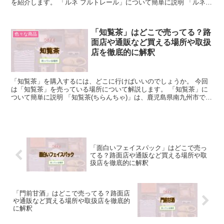
を紹介します。 「ルネ フルトレール」について簡単に説明 「ルネ
フルトレール」とは、1957年にフランスのパリで創...
「知覧茶」はどこで売ってる？路
色々な商品
面店や通販など買える場所や取扱
店を徹底的に解釈
「知覧茶」を購入するには、どこに行けばいいのでしょうか。 今回
は「知覧茶」を売っている場所について解説します。 「知覧茶」に
ついて簡単に説明 「知覧茶(ちらんちゃ)」は、鹿児島県南九州市で栽
培・加工されている緑茶の総称です。 「知覧茶」の特...
「面白いフェイスパック」はどこで売っ
てる？路面店や通販など買える場所や取
扱店を徹底的に解釈
「門前甘酒」はどこで売ってる？路面店
や通販など買える場所や取扱店を徹底的
に解釈