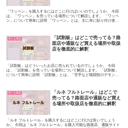
「ワッペン」を購入するにはどこに行けばいいのでしょうか。 今回
は、「ワッペン」を売っている場所について解説します。 「ワッペ
ン」について簡単に説明 「ワッペン」とは、主に布に貼り付け使用
するもので、ドイツ語の紋章の意味からきています。 アッ...
「試割板」はどこで売ってる？路
色々な商品
面店や通販など買える場所や取扱
店を徹底的に解釈
「試割板」はどういったお店に売られているのでしょうか。 今回
は、「試割板」を売っている場所について解説します。 「試割板」
について簡単に説明 「試割板」とは、「空手など格闘技のデモンス
トレーションで使う試し割り用の板」のことです。 空手や少...
「ルネ フルトレール」はどこで
色々な商品
売ってる？路面店や通販など買え
る場所や取扱店を徹底的に解釈
「ルネ フルトレール」を購入するにはどこに行けば良いでしょう
か。 今回は「ルネ フルトレール」を購入可能な路面店、通販サイト