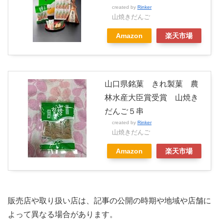
created by
Rinker
山焼きだんご
Amazon
楽天市場
山口県銘菓 きれ製菓 農
林水産大臣賞受賞 山焼き
だんご５串
created by
Rinker
山焼きだんご
Amazon
楽天市場
販売店や取り扱い店は、記事の公開の時期や地域や店舗に
よって異なる場合があります。