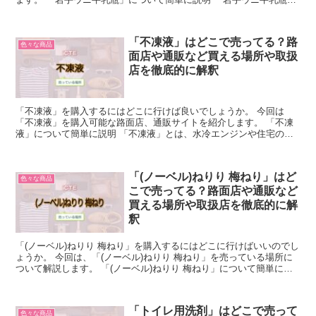
とは、岩手県沿岸で獲れた生のウニを牛乳瓶に詰めて保存...
「不凍液」はどこで売ってる？路
色々な商品
面店や通販など買える場所や取扱
店を徹底的に解釈
「不凍液」を購入するにはどこに行けば良いでしょうか。 今回は
「不凍液」を購入可能な路面店、通販サイトを紹介します。 「不凍
液」について簡単に説明 「不凍液」とは、水冷エンジンや住宅の暖
房ヒーターなど、内部を循環する冷却水の一種を指します。 ...
「(ノーベル)ねりり 梅ねり」はど
色々な商品
こで売ってる？路面店や通販など
買える場所や取扱店を徹底的に解
釈
「(ノーベル)ねりり 梅ねり」を購入するにはどこに行けばいいのでし
ょうか。 今回は、「(ノーベル)ねりり 梅ねり」を売っている場所に
ついて解説します。 「(ノーベル)ねりり 梅ねり」について簡単に説
明 「(ノーベル)ねりり 梅ねり」は、ノー...
「トイレ用洗剤」はどこで売って
色々な商品