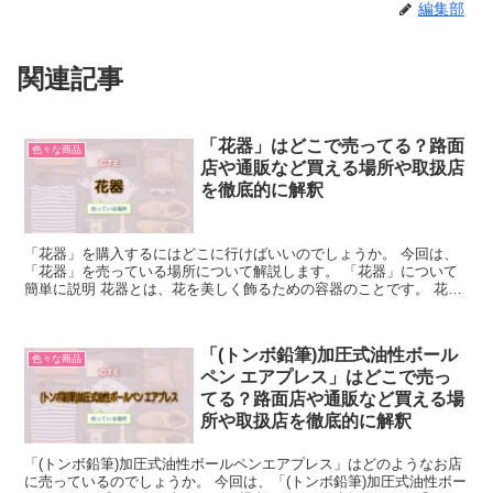
編集部
関連記事
「花器」はどこで売ってる？路面
色々な商品
店や通販など買える場所や取扱店
を徹底的に解釈
「花器」を購入するにはどこに行けばいいのでしょうか。 今回は、
「花器」を売っている場所について解説します。 「花器」について
簡単に説明 花器とは、花を美しく飾るための容器のことです。 花器
は、花を安定させ、水を保持する役割を果たします。 ま...
「(トンボ鉛筆)加圧式油性ボール
色々な商品
ペン エアプレス」はどこで売っ
てる？路面店や通販など買える場
所や取扱店を徹底的に解釈
「(トンボ鉛筆)加圧式油性ボールペンエアプレス」はどのようなお店
に売っているのでしょうか。 今回は、「(トンボ鉛筆)加圧式油性ボー