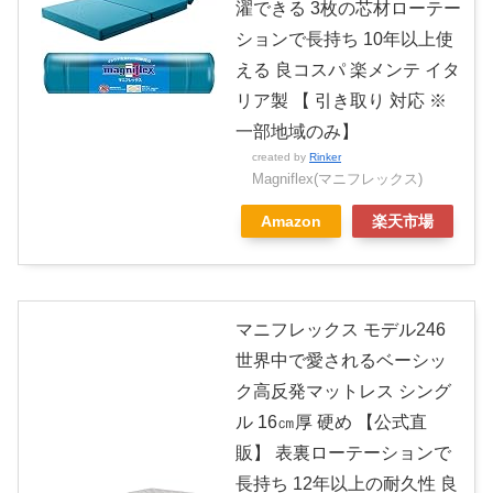
濯できる 3枚の芯材ローテー
ションで長持ち 10年以上使
える 良コスパ 楽メンテ イタ
リア製 【 引き取り 対応 ※
一部地域のみ】
created by
Rinker
Magniflex(マニフレックス)
Amazon
楽天市場
マニフレックス モデル246
世界中で愛されるベーシッ
ク高反発マットレス シング
ル 16㎝厚 硬め 【公式直
販】 表裏ローテーションで
長持ち 12年以上の耐久性 良