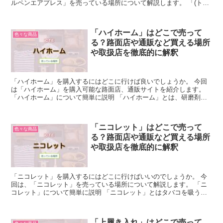
ルペンエアプレス」を売っている場所について解説します。 「(トン
ボ鉛筆)加圧式油性ボールペンエアプレス」につい...
「ハイホーム」はどこで売って
色々な商品
る？路面店や通販など買える場所
や取扱店を徹底的に解釈
「ハイホーム」を購入するにはどこに行けば良いでしょうか。 今回
は「ハイホーム」を購入可能な路面店、通販サイトを紹介します。
「ハイホーム」について簡単に説明 「ハイホーム」とは、研磨剤
50％・けい酸系鉱物(湯の花)・界面活性剤(10％純石け...
「ニコレット」はどこで売って
色々な商品
る？路面店や通販など買える場所
や取扱店を徹底的に解釈
「ニコレット」を購入するにはどこに行けばいいのでしょうか。 今
回は、「ニコレット」を売っている場所について解説します。 「ニ
コレット」について簡単に説明 「ニコレット」とはタバコを吸う習
慣を止めたいと思う人のための禁煙グッズのひとつで、ニコ...
「上履き入れ」はどこで売って