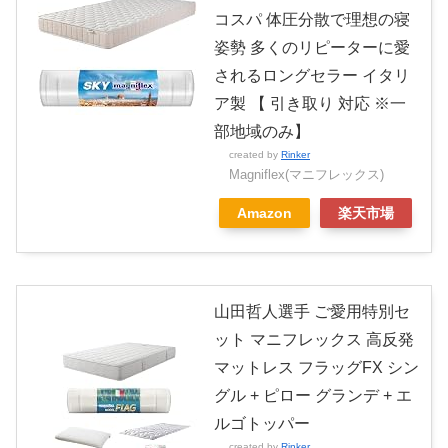
コスパ 体圧分散で理想の寝
姿勢 多くのリピーターに愛
されるロングセラー イタリ
ア製 【 引き取り 対応 ※一
部地域のみ】
created by
Rinker
Magniflex(マニフレックス)
Amazon
楽天市場
山田哲人選手 ご愛用特別セ
ット マニフレックス 高反発
マットレス フラッグFX シン
グル + ピロー グランデ + エ
ルゴトッパー
created by
Rinker