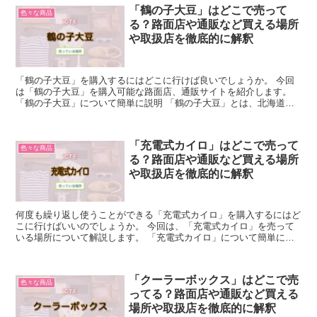
「鶴の子大豆」はどこで売って
色々な商品
る？路面店や通販など買える場所
や取扱店を徹底的に解釈
「鶴の子大豆」を購入するにはどこに行けば良いでしょうか。 今回
は「鶴の子大豆」を購入可能な路面店、通販サイトを紹介します。
「鶴の子大豆」について簡単に説明 「鶴の子大豆」とは、北海道産
の大豆のブランドのことを指します。 最高級の大豆として...
「充電式カイロ」はどこで売って
色々な商品
る？路面店や通販など買える場所
や取扱店を徹底的に解釈
何度も繰り返し使うことができる「充電式カイロ」を購入するにはど
こに行けばいいのでしょうか。 今回は、「充電式カイロ」を売って
いる場所について解説します。 「充電式カイロ」について簡単に説
明 「充電式カイロ」は、使い捨てカイロのように1回使用...
「クーラーボックス」はどこで売
色々な商品
ってる？路面店や通販など買える
場所や取扱店を徹底的に解釈