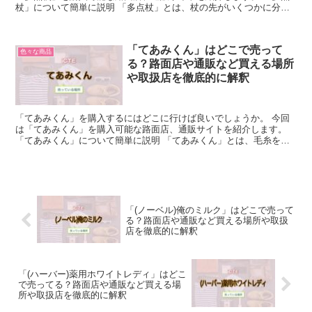
杖」について簡単に説明 「多点杖」とは、杖の先がいくつかに分か
れ、複数の点で支える杖のことを指します。 一般的には4点...
「てあみくん」はどこで売って
色々な商品
る？路面店や通販など買える場所
や取扱店を徹底的に解釈
「てあみくん」を購入するにはどこに行けば良いでしょうか。 今回
は「てあみくん」を購入可能な路面店、通販サイトを紹介します。
「てあみくん」について簡単に説明 「てあみくん」とは、毛糸を編
むための道具のことを指します。 円形の枠に爪がついたも...
「(ノーベル)俺のミルク」はどこで売って
る？路面店や通販など買える場所や取扱
店を徹底的に解釈
「(ハーバー)薬用ホワイトレディ」はどこ
で売ってる？路面店や通販など買える場
所や取扱店を徹底的に解釈