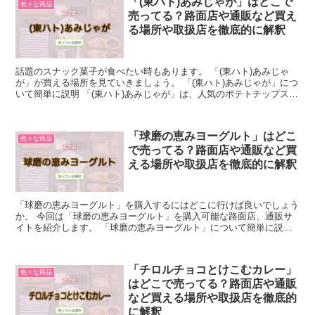
「(東ハト)あみじゃが」はどこで
色々な商品
売ってる？路面店や通販など買え
る場所や取扱店を徹底的に解釈
話題のスナック菓子が食べたい時もあります。 「(東ハト)あみじゃ
が」が買える場所を見ていきましょう。 「(東ハト)あみじゃが」につ
いて簡単に説明 「(東ハト)あみじゃが」は、人気のポテトチップスで
す。 通常のポテチはジャガイモをスライスして...
「球磨の恵みヨーグルト」はどこ
色々な商品
で売ってる？路面店や通販など買
える場所や取扱店を徹底的に解釈
「球磨の恵みヨーグルト」を購入するにはどこに行けば良いでしょう
か。 今回は「球磨の恵みヨーグルト」を購入可能な路面店、通販サ
イトを紹介します。 「球磨の恵みヨーグルト」について簡単に説明
「球磨の恵みヨーグルト」とは、熊本県人吉・球磨地方の...
「チロルチョコとけこむカレー」
色々な商品
はどこで売ってる？路面店や通販
など買える場所や取扱店を徹底的
に解釈