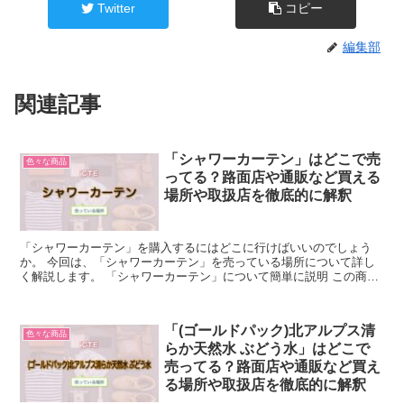
Twitter
コピー
編集部
関連記事
「シャワーカーテン」はどこで売
色々な商品
ってる？路面店や通販など買える
場所や取扱店を徹底的に解釈
「シャワーカーテン」を購入するにはどこに行けばいいのでしょう
か。 今回は、「シャワーカーテン」を売っている場所について詳し
く解説します。 「シャワーカーテン」について簡単に説明 この商品
は、ユニットバス内に水滴が飛び散るのを防ぐために、ユニ...
「(ゴールドパック)北アルプス清
色々な商品
らか天然水 ぶどう水」はどこで
売ってる？路面店や通販など買え
る場所や取扱店を徹底的に解釈