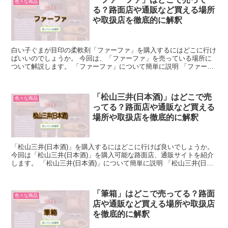
色々な商品
る？路面店や通販など買える場所
や取扱店を徹底的に解釈
白い子ぐまが目印の柔軟剤「ファーファ」を購入するにはどこに行け
ばいいのでしょうか。 今回は、「ファーファ」を売っている場所に
ついて解説します。 「ファーファ」について簡単に説明 「ファーフ
ァ」とは、NSファーファ・ジャパン株式会社(旧・ニッ...
「松山三井(日本酒)」はどこで売
色々な商品
ってる？路面店や通販など買える
場所や取扱店を徹底的に解釈
「松山三井(日本酒)」を購入するにはどこに行けば良いでしょうか。
今回は「松山三井(日本酒)」を購入可能な路面店、通販サイトを紹介
します。 「松山三井(日本酒)」について簡単に説明 「松山三井(日本
酒)」とは、愛媛県産の最高級の酒米で作った...
「筆箱」はどこで売ってる？路面
色々な商品
店や通販など買える場所や取扱店
を徹底的に解釈