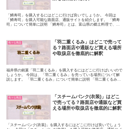
「鱒寿司」を購入するにはどこに行けば良いでしょうか。 今回は
「鱒寿司」を購入可能な路面店、通販サイトを紹介します。 「鱒寿
司」について簡単に説明 「鱒寿司」とは、富山県の郷土料理で、桜
鱒を用いて発酵させずに、酢で味付けした押し寿司のことを指...
「羽二重くるみ」はどこで売って
色々な商品
る？路面店や通販など買える場所
や取扱店を徹底的に解釈
福井県の銘菓「羽二重くるみ」を購入するにはどこに行けばいいので
しょうか。 今回は、「羽二重くるみ」を売っている場所について解
説します。 「羽二重くるみ」について簡単に説明 「羽二重くるみ」
は、羽二重餅が進化したお菓子です。 はや川から販売さ...
「スチームパンク(衣装)」はどこ
色々な商品
で売ってる？路面店や通販など買
える場所や取扱店を徹底的に解釈
「スチームパンク(衣装)」を購入するにはどこに行けば良いでしょう