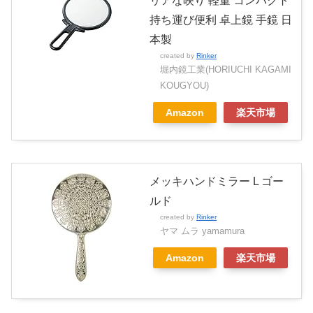
リアな映り 軽量 コンパクト
持ち運び便利 卓上鏡 手鏡 日
本製
created by
Rinker
堀内鏡工業(HORIUCHI KAGAMI
KOUGYOU)
Amazon
楽天市場
メッキハンドミラー L ゴー
ルド
created by
Rinker
ヤマ ムラ yamamura
Amazon
楽天市場