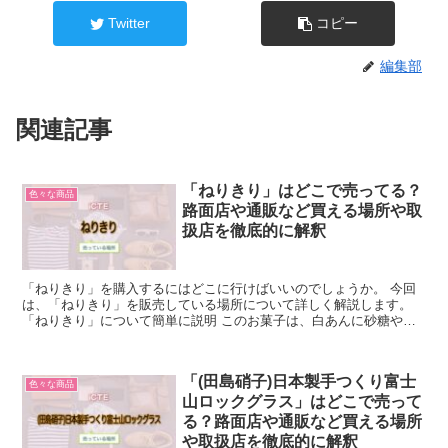
Twitter
コピー
編集部
関連記事
「ねりきり」はどこで売ってる？
色々な商品
路面店や通販など買える場所や取
扱店を徹底的に解釈
「ねりきり」を購入するにはどこに行けばいいのでしょうか。 今回
は、「ねりきり」を販売している場所について詳しく解説します。
「ねりきり」について簡単に説明 このお菓子は、白あんに砂糖や球
肥、つくね芋、やま芋、小麦粉などの材料を入れ、調整して...
「(田島硝子)日本製手つくり富士
色々な商品
山ロックグラス」はどこで売って
る？路面店や通販など買える場所
や取扱店を徹底的に解釈