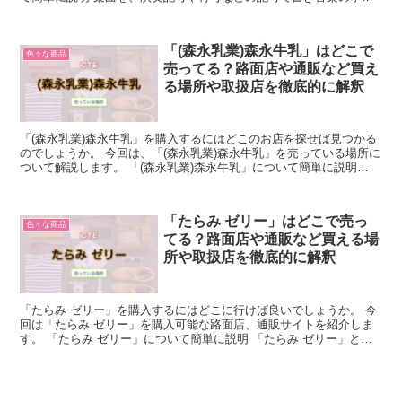
を表した「楽譜」。 「五線(5本の線)」の上から音符な...
「(森永乳業)森永牛乳」はどこで
色々な商品
売ってる？路面店や通販など買え
る場所や取扱店を徹底的に解釈
「(森永乳業)森永牛乳」を購入するにはどこのお店を探せば見つかる
のでしょうか。 今回は、「(森永乳業)森永牛乳」を売っている場所に
ついて解説します。 「(森永乳業)森永牛乳」について簡単に説明
「(森永乳業)森永牛乳」とは、「栄養豊富な宇治...
「たらみ ゼリー」はどこで売っ
色々な商品
てる？路面店や通販など買える場
所や取扱店を徹底的に解釈
「たらみ ゼリー」を購入するにはどこに行けば良いでしょうか。 今
回は「たらみ ゼリー」を購入可能な路面店、通販サイトを紹介しま
す。 「たらみ ゼリー」について簡単に説明 「たらみ ゼリー」と
は、株式会社たらみが、製造・販売行っていることで知...