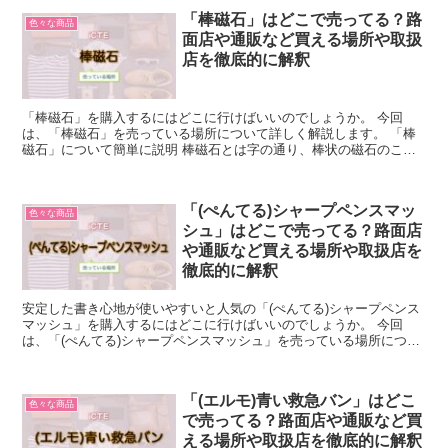
「棒磁石」はどこで売ってる？路
色々な商品
面店や通販など買える場所や取扱
店を徹底的に解釈
「棒磁石」を購入するにはどこに行けばいいのでしょうか。 今回
は、「棒磁石」を売っている場所について詳しく解説します。 「棒
磁石」について簡単に説明 棒磁石とは字の通り、棒状の磁石のこと
です。 棒の先端が磁極になっていて、一端がN極、もう一端...
「(ぺんてる)シャープペンスマッ
色々な商品
シュ」はどこで売ってる？路面店
や通販など買える場所や取扱店を
徹底的に解釈
安定した書き心地が使いやすいと人気の「(ぺんてる)シャープペンス
マッシュ」を購入するにはどこに行けばいいのでしょうか。 今回
は、「(ぺんてる)シャープペンスマッシュ」を売っている場所につい
て解説します。 「(ぺんてる)シャープペンスマッシュ...
「(エルモ)青い救急バン」はどこ
色々な商品
で売ってる？路面店や通販など買
える場所や取扱店を徹底的に解釈