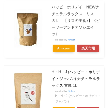
ハッピーホリデイ NEWナ
チュラルラックス リス
３Ｌ 【リスの主食♪】《ピ
ーツーアンドアソシエイ
ツ》
created by
Rinker
Amazon
楽天市場
H・H・J (ハッピー・ホリデ
イ・ジャパン) ナチュラルラ
ックス 文鳥 1L
created by
Rinker
H・H・J (ハッピー・ホリデイ・
ジャパン)