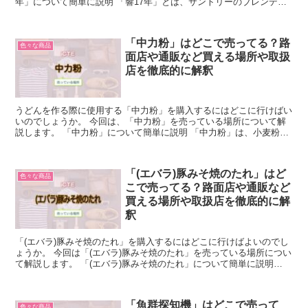
年」について簡単に説明 「響17年」とは、サントリーのブレンデッ
ドウイスキーの一つのことです。 「響17年」は1...
「中力粉」はどこで売ってる？路
色々な商品
面店や通販など買える場所や取扱
店を徹底的に解釈
うどんを作る際に使用する「中力粉」を購入するにはどこに行けばい
いのでしょうか。 今回は、「中力粉」を売っている場所について解
説します。 「中力粉」について簡単に説明 「中力粉」は、小麦粉の
ひとつです。 小麦粉には薄力粉・中力粉・強力粉という...
「(エバラ)豚みそ焼のたれ」はど
色々な商品
こで売ってる？路面店や通販など
買える場所や取扱店を徹底的に解
釈
「(エバラ)豚みそ焼のたれ」を購入するにはどこに行けばよいのでし
ょうか。 今回は「(エバラ)豚みそ焼のたれ」を売っている場所につい
て解説します。 「(エバラ)豚みそ焼のたれ」について簡単に説明
「豚みそ焼のたれ」は、食品メーカーのエバラが販...
「魚群探知機」はどこで売って
色々な商品