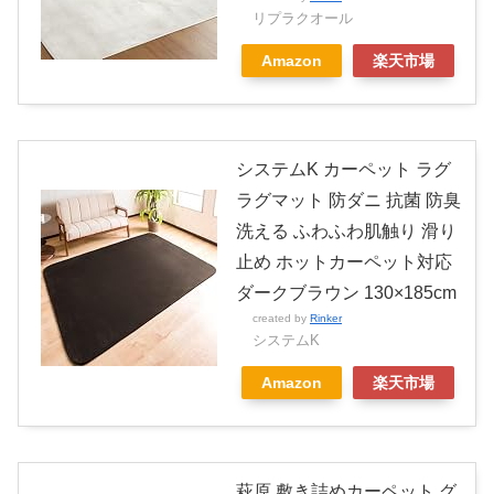
リプラクオール
Amazon
楽天市場
システムK カーペット ラグ
ラグマット 防ダニ 抗菌 防臭
洗える ふわふわ肌触り 滑り
止め ホットカーペット対応
ダークブラウン 130×185cm
created by
Rinker
システムK
Amazon
楽天市場
萩原 敷き詰めカーペット グ