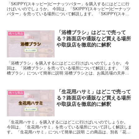
「SKIPPY(スキッピー)ピーナッツバター」を購入するにはどこに行
けばいいのでしょうか。 今回は、「SKIPPY(スキッピー)ピーナッツ
バター」を売っている場所について解説します。 「SKIPPY(スキッ
ピー)ピーナッツバター」について簡...
「浴槽ブラシ」はどこで売って
色々な商品
る？路面店や通販など買える場所
や取扱店を徹底的に解釈
「浴槽ブラシ」を購入するにはどこに行けばいいのでしょうか。 今
回は、「浴槽ブラシ」を売っている場所について解説します。 「浴
槽ブラシ」について簡単に説明 浴槽ブラシとは、お風呂場の天井や
風呂床、風呂釜を効果的に洗うための便利な道具です。 手...
「生花用ハサミ」はどこで売って
色々な商品
る？路面店や通販など買える場所
や取扱店を徹底的に解釈
「生花用ハサミ」を購入するにはどこに行けばいいのでしょうか。
今回は、「生花用ハサミ」を売っている場所について詳しく解説しま
す。 「生花用ハサミ」について簡単に説明 この商品は、別名「花
鋏」とか「切り花用ハサミ」とも言います。 花鋏はその名...