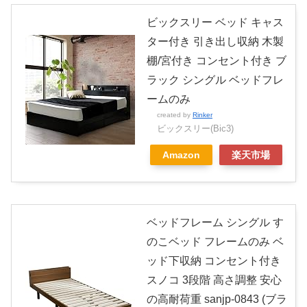
ビックスリー ベッド キャス
ター付き 引き出し収納 木製
棚/宮付き コンセント付き ブ
ラック シングル ベッドフレ
ームのみ
created by
Rinker
ビックスリー(Bic3)
Amazon
楽天市場
ベッドフレーム シングル す
のこベッド フレームのみ ベ
ッド下収納 コンセント付き
スノコ 3段階 高さ調整 安心
の高耐荷重 sanjp-0843 (ブラ