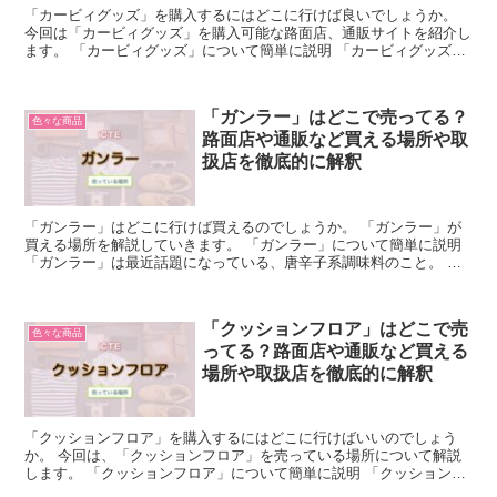
「カービィグッズ」を購入するにはどこに行けば良いでしょうか。
今回は「カービィグッズ」を購入可能な路面店、通販サイトを紹介し
ます。 「カービィグッズ」について簡単に説明 「カービィグッズ」
とは、任天堂の人気ゲームシリーズである星のカービィに...
「ガンラー」はどこで売ってる？
色々な商品
路面店や通販など買える場所や取
扱店を徹底的に解釈
「ガンラー」はどこに行けば買えるのでしょうか。 「ガンラー」が
買える場所を解説していきます。 「ガンラー」について簡単に説明
「ガンラー」は最近話題になっている、唐辛子系調味料のこと。 四
川の唐辛子に青山椒のスパイス、食用のオイルを配合して...
「クッションフロア」はどこで売
色々な商品
ってる？路面店や通販など買える
場所や取扱店を徹底的に解釈
「クッションフロア」を購入するにはどこに行けばいいのでしょう
か。 今回は、「クッションフロア」を売っている場所について解説
します。 「クッションフロア」について簡単に説明 「クッションフ
ロア」は、シート状になった塩化ビニル製の床材です。 C...