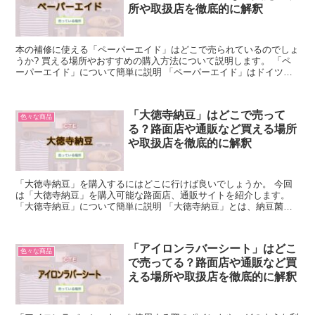
所や取扱店を徹底的に解釈
本の補修に使える「ペーパーエイド」はどこで売られているのでしょ
うか? 買える場所やおすすめの購入方法について説明します。 「ペ
ーパーエイド」について簡単に説明 「ペーパーエイド」はドイツの
メーカーが製造販売している紙テープです。 とても薄く...
「大徳寺納豆」はどこで売って
色々な商品
る？路面店や通販など買える場所
や取扱店を徹底的に解釈
「大徳寺納豆」を購入するにはどこに行けば良いでしょうか。 今回
は「大徳寺納豆」を購入可能な路面店、通販サイトを紹介します。
「大徳寺納豆」について簡単に説明 「大徳寺納豆」とは、納豆菌で
はなく麹菌を使用して発酵させ、乾燥後に熟成させて作り上...
「アイロンラバーシート」はどこ
色々な商品
で売ってる？路面店や通販など買
える場所や取扱店を徹底的に解釈