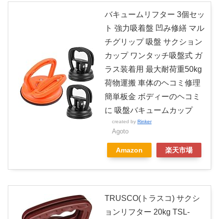
バキュームリフター 3個セッ
ト 強力吸着盤 凹み修繕 マル
チグリップ 吸盤 サクション
カップ ワンタッチ吸盤式 ガ
ラス装着用 最大耐荷重50kg
荷物運搬 車体のヘコミ修理
簡単板金 ボディーのヘコミ
に 吸盤バキュームカップ
created by
Rinker
Agoto
Amazon
楽天市場
TRUSCO(トラスコ) サクシ
ョンリフター 20kg TSL-