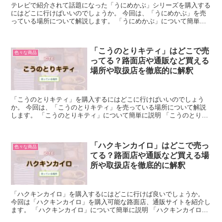
テレビで紹介されて話題になった「うにめかぶ」シリーズを購入する
にはどこに行けばいいのでしょうか。 今回は、「うにめかぶ」を売
っている場所について解説します。 「うにめかぶ」について簡単に
説明 「うにめかぶ」は、株式会社大磯から発売されている...
「こうのとりキティ」はどこで売
色々な商品
ってる？路面店や通販など買える
場所や取扱店を徹底的に解釈
「こうのとりキティ」を購入するにはどこに行けばいいのでしょう
か。 今回は、「こうのとりキティ」を売っている場所について解説
します。 「こうのとりキティ」について簡単に説明 「こうのとりキ
ティ」は、国際的に愛されているキャラクター「ハローキテ...
「ハクキンカイロ」はどこで売っ
色々な商品
てる？路面店や通販など買える場
所や取扱店を徹底的に解釈
「ハクキンカイロ」を購入するにはどこに行けば良いでしょうか。
今回は「ハクキンカイロ」を購入可能な路面店、通販サイトを紹介し
ます。 「ハクキンカイロ」について簡単に説明 「ハクキンカイロ」
とは、ベンジンで発熱するオイル式カイロのことを指しま...