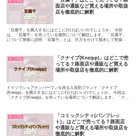
色々な商品
面店や通販など買える場所や取扱
店を徹底的に解釈
「豆腐干」を購入するにはどこに行けばいいのでしょうか。 今回
は、「豆腐干」を売っている場所について解説します。 「豆腐干」
について簡単に説明 「豆腐干」とは、圧力をかけて脱水して乾燥さ
せたものです。 豆腐干(とうふかん)とも呼ばれ、これを細...
「クナイプ(Kneipp)」はどこで売
色々な商品
ってる？路面店や通販など買える
場所や取扱店を徹底的に解釈
ドイツでシェアナンバーワンを誇る入浴剤ブランド「クナイプ
(Kneipp)」を購入するにはどこに行けばいいのでしょうか。 今回は、
「クナイプ(Kneipp)」を売っている場所について解説します。 「クナ
イプ(Kneipp)」について簡単に説明...
「コミックシティ(パンフレッ
色々な商品
ト)」はどこで売ってる？路面店
や通販など買える場所や取扱店を
徹底的に解釈