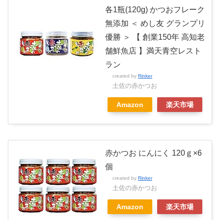
各1瓶(120g) かつおフレーク
無添加 ＜ めし友 グランプリ
優勝 ＞ 【 創業150年 高知老
舗鮮魚店 】満天青空レスト
ラン
created by
Rinker
土佐の赤かつお
Amazon
楽天市場
赤かつお にんにく 120ｇ×6
個
created by
Rinker
土佐の赤かつお
Amazon
楽天市場