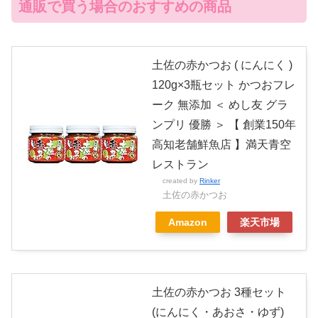
通販で買う場合のおすすめの商品
土佐の赤かつお ( にんにく )
120g×3瓶セット かつおフレ
ーク 無添加 ＜ めし友 グラ
ンプリ 優勝 ＞ 【 創業150年
高知老舗鮮魚店 】満天青空
レストラン
created by
Rinker
土佐の赤かつお
Amazon
楽天市場
土佐の赤かつお 3種セット
(にんにく・あおさ・ゆず)