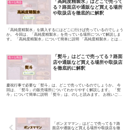
「高純度精製水」はどこで売って
色々な商品
る？路面店や通販など買える場所
や取扱店を徹底的に解釈
「高純度精製水」を購入するにはどこに行けば売っているのでしょう
か。 今回は、「高純度精製水」を売っている場所について解説しま
す。 「高純度精製水」について簡単に説明 「高純度精製水」とは、
「精製処理により不純物が取り除かれた純度の高い水」の...
「熨斗」はどこで売ってる？路面
色々な商品
店や通販など買える場所や取扱店
を徹底的に解釈
慶祝行事で必要な「熨斗」は、どこで売っているのでしょうか。 今
回は、「熨斗」の販売場所についてわかりやすく解説します。 「熨
斗」について簡単に説明 「熨斗」は、のしと読みます。 お祝いごと
があると箱に熨斗紙をつけて贈り物を用意したり、お金を...
「ボンヌママン」はどこで売ってる？路
面店や通販など買える場所や取扱店を徹