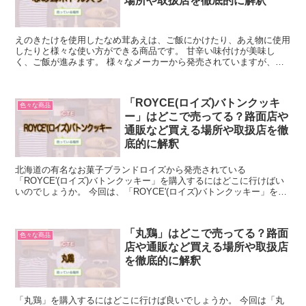
場所や取扱店を徹底的に解釈
えのきたけを使用したなめ茸あえは、ご飯にかけたり、あえ物に使用
したりと様々な使い方ができる商品です。 甘辛い味付けが美味し
く、ご飯が進みます。 様々なメーカーから発売されていますが、そ
の多くは瓶詰となっています。 そこで、より使いやすくする...
「ROYCE(ロイズ)バトンクッキ
色々な商品
ー」はどこで売ってる？路面店や
通販など買える場所や取扱店を徹
底的に解釈
北海道の有名なお菓子ブランドロイズから発売されている
「ROYCE'(ロイズ)バトンクッキー」を購入するにはどこに行けばい
いのでしょうか。 今回は、「ROYCE'(ロイズ)バトンクッキー」を売
っている場所について解説します。 「ROYCE'(...
「丸鶏」はどこで売ってる？路面
色々な商品
店や通販など買える場所や取扱店
を徹底的に解釈
「丸鶏」を購入するにはどこに行けば良いでしょうか。 今回は「丸