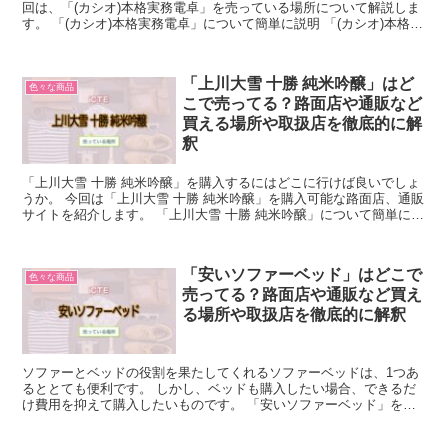
回は、「(カシオ)本格実務電卓」を売っている場所について解説しま
す。 「(カシオ)本格実務電卓」について簡単に説明 「(カシオ)本格実
務電卓」とは、「本格的なビジネス用途に対...
「上川大雪 十勝 純米吟醸」はど
色々な商品
こで売ってる？路面店や通販など
買える場所や取扱店を徹底的に解
釈
「上川大雪 十勝 純米吟醸」を購入するにはどこに行けば良いでしょ
うか。 今回は「上川大雪 十勝 純米吟醸」を購入可能な路面店、通販
サイトを紹介します。 「上川大雪 十勝 純米吟醸」について簡単に説
明 「上川大雪 十勝 純米吟醸」とは、北海道...
「安いソファーベッド」はどこで
色々な商品
売ってる？路面店や通販など買え
る場所や取扱店を徹底的に解釈
ソファーとベッドの役割を果たしてくれるソファーベッドは、1つあ
るととても便利です。 しかし、ベッドも購入したい場合、できるだ
け費用を抑えて購入したいものです。 「安いソファーベッド」を購
入するにはどこに行けばいいのでしょうか。 今回は、「安...