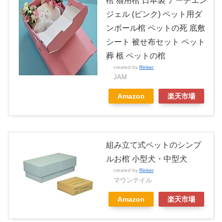
棺 猫用棺 日本製 アーチエン
ジェル (ピンク) ペット用ダ
ンボール棺 ペットの死 底敷
シート 被せ布セット ペット
葬 柩 ペットの棺
created by
Rinker
JAM
Amazon
楽天市場
組み立て式ペットのシンプ
ルお棺 小型犬・中型犬
created by
Rinker
マウンテイル
Amazon
楽天市場