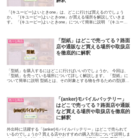
解釈
「(キユーピー)よいときone」は、どこに行けば買えるのでしょう
か。 「(キユーピー)よいときone」が買える場所を解説していきま
す。 「(キユーピー)よいときone」について簡単に説明 「(キユーピ
ー)よいときone」はマヨネーズでおなじ...
「型紙」はどこで売ってる？路面
色々な商品
店や通販など買える場所や取扱店
を徹底的に解釈
「型紙」を購入するにはどこに行けばいいのでしょうか。 今回は、
「型紙」を売っている場所について詳しく解説します。 「型紙」に
ついて簡単に説明 型紙とは、その対象とする物を作るための型(原型)
として切り抜かれた紙のことです。 その型紙を対象物...
「(anker)モバイルバッテリー」
色々な商品
はどこで売ってる？路面店や通販
など買える場所や取扱店を徹底的
に解釈
外出時に活躍する「(anker)モバイルバッテリー」はどこで売られて
いるのでしょうか? 買える店やおすすめの購入方法について説明しま