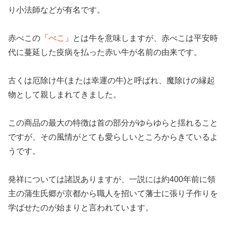
り小法師などが有名です。
赤べこの
「べこ」
とは牛を意味しますが、赤べこは平安時
代に蔓延した疫病を払った赤い牛が名前の由来です。
古くは厄除け牛(または幸運の牛)と呼ばれ、魔除けの縁起
物として親しまれてきました。
この商品の最大の特徴は首の部分がゆらゆらと揺れること
ですが、その風情がとても愛らしいところからきているよ
うです。
発祥については諸説ありますが、一説には約400年前に領
主の蒲生氏郷が京都から職人を招いて藩士に張り子作りを
学ばせたのが始まりと言われています。