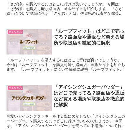
「さが錦」を購入するにはどこに行けば良いでしょうか。 今回は
「さが錦」を購入可能な路面店、通販サイトを紹介します。 「さが
錦」について簡単に説明 「さが錦」とは、佐賀県の代表的な銘菓の
ことを指します。 小豆や栗を入れた柔らかい生地に山芋を練...
「ループフィット」はどこで売っ
色々な商品
てる？路面店や通販など買える場
所や取扱店を徹底的に解釈
「ループフィット」を購入するにはどこに行けば良いでしょうか。
今回は「ループフィット」を購入可能な路面店、通販サイトを紹介し
ます。 「ループフィット」について簡単に説明 「ループフィット」
とは、痛くない新感覚のイヤリングのことを指します。 ...
「アイシングシュガーパウダー」
色々な商品
はどこで売ってる？路面店や通販
など買える場所や取扱店を徹底的
に解釈
可愛いアイシングクッキーを作る際に欠かせない「アイシングシュガ
ーパウダー」を購入するにはどこに行けばいいのでしょうか。 今回
は、「アイシングシュガーパウダー」を売っている場所について解説
します。 「アイシングシュガーパウダー」について簡単に...