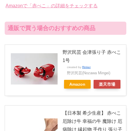
Amazonで「赤べこ」の詳細をチェックする
通販で買う場合のおすすめの商品
野沢民芸 会津張り子 赤べこ
1号
created by
Rinker
野沢民芸(Nozawa Mingei)
Amazon
楽天市場
【日本製 希少生産】 赤べこ
厄除け牛 幸福の牛 魔除け 厄
病除け 縁起物 手作り 張り子