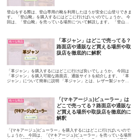
登山をする際は、登山専用の靴を利用したほうが安全に山登りできま
す。 「登山靴」を購入するにはどこに行けばいいのでしょうか。 今
回は、「登山靴」を売っている場所について解説します。 「登山
靴」について簡単に説明 「登山靴」は、登山の際に履く靴...
「革ジャン」はどこで売ってる？
色々な商品
路面店や通販など買える場所や取
扱店を徹底的に解釈
「革ジャン」を購入するにはどこに行けば良いでしょうか。 今回は
「革ジャン」を購入可能な路面店、通販サイトを紹介します。 「革
ジャン」について簡単に説明 「革ジャン」とは、レザー製ジャケッ
トの総称のことを指します。 素材の風合いを楽しみたい方...
「(マキアージュ)ビューラー」は
色々な商品
どこで売ってる？路面店や通販な
ど買える場所や取扱店を徹底的に
解釈
「(マキアージュ)ビューラー」を購入するにはどこに行けばいいので
しょうか。 今回は、「(マキアージュ)ビューラー」を売っている場所