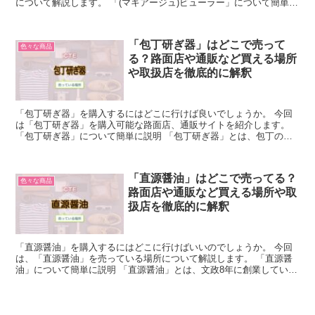
について解説します。 「(マキアージュ)ビューラー」について簡単に
説明 「(マキアージュ)ビューラー」とは、資...
「包丁研ぎ器」はどこで売って
色々な商品
る？路面店や通販など買える場所
や取扱店を徹底的に解釈
「包丁研ぎ器」を購入するにはどこに行けば良いでしょうか。 今回
は「包丁研ぎ器」を購入可能な路面店、通販サイトを紹介します。
「包丁研ぎ器」について簡単に説明 「包丁研ぎ器」とは、包丁の刃
を研いで切れ味を良くするための道具のことを指します。 ...
「直源醤油」はどこで売ってる？
色々な商品
路面店や通販など買える場所や取
扱店を徹底的に解釈
「直源醤油」を購入するにはどこに行けばいいのでしょうか。 今回
は、「直源醤油」を売っている場所について解説します。 「直源醤
油」について簡単に説明 「直源醤油」とは、文政8年に創業している
老舗しょうゆ製造会社です。 北陸のナンバーワンブラン...