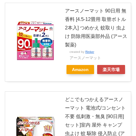
アースノーマット 90日用 無
香料 [4.5-12畳用 取替ボトル
2本入] つめかえ 蚊取り 虫よ
け 防除用医薬部外品 (アース
製薬)
created by
Rinker
アースノーマット
Amazon
楽天市場
どこでもつかえるアースノ
ーマット 電池式/コンセント
不要 低刺激・無臭 [90日用]
セット]室内 屋外 キャンプ
虫よけ 蚊 駆除 侵入防止 (ア