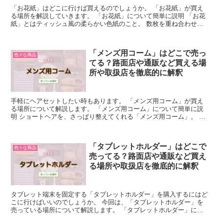
「お花紙」はどこに行けば買えるのでしょうか。 「お花紙」が買え
る場所を解説していきます。 「お花紙」について簡単に説明 「お花
紙」とはティッシュ風の柔らかい色紙のこと。 数枚を重ね合わせ、
端からじゃばらに折って、バラの花をつくっていきます。...
「メンズ用コーム」はどこで売っ
色々な商品
てる？路面店や通販など買える場
所や取扱店を徹底的に解釈
手軽にヘアセットしたい時もあります。 「メンズ用コーム」が買え
る場所について解説します。 「メンズ用コーム」について簡単に説
明 ショートヘアを、さっぱり整えてくれる「メンズ用コーム」。 レ
ディース用と比べて目が粗く、太めに作られています。 ...
「タブレットホルダー」はどこで
色々な商品
売ってる？路面店や通販など買え
る場所や取扱店を徹底的に解釈
タブレット端末を固定する「タブレットホルダー」を購入するにはど
こに行けばいいのでしょうか。 今回は、「タブレットホルダー」を
売っている場所について解説します。 「タブレットホルダー」につ
いて簡単に説明 「タブレットホルダー」は、タブレットを...