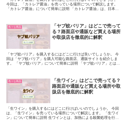
今回は、「カトレア醤油」を売っている場所について解説します。
「カトレア醤油」について簡単に説明 「カトレア醤油」は、日本の
愛媛県で製造される特別な醤油です。 伝統的な製法に従い...
「ヤブ蚊バリア」はどこで売って
色々な商品
る？路面店や通販など買える場所
や取扱店を徹底的に解釈
「ヤブ蚊バリア」を購入するにはどこに行けば良いでしょうか。 今
回は「ヤブ蚊バリア」を購入可能な路面店、通販サイトを紹介しま
す。 「ヤブ蚊バリア」について簡単に説明 「ヤブ蚊バリア」とは、
フマキラーが、製造・販売を行っている虫除けスプレーのこ...
「生ワイン」はどこで売ってる？
色々な商品
路面店や通販など買える場所や取
扱店を徹底的に解釈
「生ワイン」を購入するにはどこに行けばいいのでしょうか。 今回
は、「生ワイン」を売っている場所について解説します。 「生ワイ
ン」について簡単に説明 生ワインとは、加熱による殺菌処理を行わ
ず、伝統的な製法で作られるワインのことです。 その特徴...