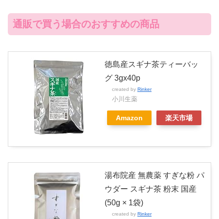
通販で買う場合のおすすめの商品
徳島産スギナ茶ティーバッ
グ 3gx40p
created by
Rinker
小川生薬
Amazon
楽天市場
湯布院産 無農薬 すぎな粉 パ
ウダー スギナ茶 粉末 国産
(50g × 1袋)
created by
Rinker