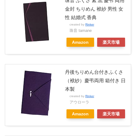
珠音 ふくさ 紫 黒 慶弔 両用
金封 ちりめん 袱紗 男性 女
性 結婚式 香典
created by
Rinker
珠音 tamane
Amazon
楽天市場
丹後ちりめん台付きふくさ
（袱紗）慶弔両用 箱付き 日
本製
created by
Rinker
アウローラ
Amazon
楽天市場